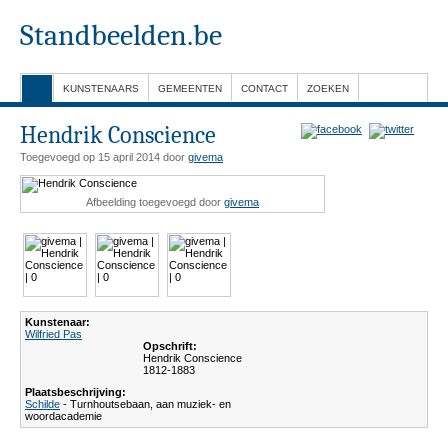
Standbeelden.be
KUNSTENAARS
GEMEENTEN
CONTACT
ZOEKEN
Hendrik Conscience
Toegevoegd op 15 april 2014 door
givema
Afbeelding toegevoegd door
givema
Kunstenaar:
Wilfried Pas
Opschrift:
Hendrik Conscience
1812-1883
Plaatsbeschrijving:
Schilde
- Turnhoutsebaan, aan muziek- en
woordacademie