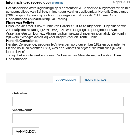
15 april 2014
Informatie toegevoegd door
givema
:
Het standbeeld werd ingehuldigd op 9 september 2012 door de burgemeester en het
schepencollege van Schilde, in het kader van het Jubileumjaar Hendrik Conscience
(200e varjaardag van zijn geboorte) georganiseerd door de Gilde van Baas
Gansendonck en Marnixkring De Loteling.
Finne van Polleke
Links van de stoel is ook "Finne van Pollekes" uit Asse afgebeeld. Eigenlijk heette
ze Joséphine Mestdag (1874-1968). Ze was lange tijd de pleegmoeder van
Assenaar Gaston Durnez, Vlaams dichter, prozaschrijver en journalist. Ze komt in
zijn werk "Vroeger waren wij veel jonger" voor als Tante Finne.
Hendrik Conscience
Hendrik Conscience, geboren te Antwerpen op 3 december 1812 en overleden te
Elsene op 10 september 1883, was een Vlaams schrijver: "de man die zijn volk
leerde lezen".
Tot zijn bekendste werken horen: De Leeuw van Vlaanderen, de Loteling, Baas
Gansendonck.
Zelf informatie toevoegen
AANMELDEN
REGISTREREN
Gebruiker:
Wachtwoord: